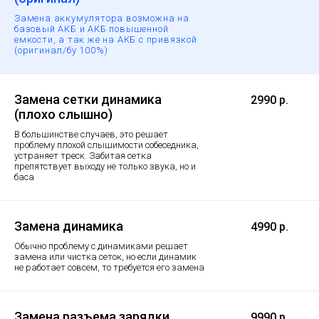
Замена аккумулятора возможна на
базовый АКБ и АКБ повышенной
емкости, а так же на АКБ с привязкой
(оригинал/бу 100%)
Замена сетки динамика
2990 р.
(плохо слышно)
В большинстве случаев, это решает
проблему плохой слышимости собеседника,
устраняет треск. Забитая сетка
препятствует выходу не только звука, но и
баса
Замена динамика
4990 р.
Обычно проблему с динамиками решает
замена или чистка сеток, но если динамик
не работает совсем, то требуется его замена
Замена разъема зарядки
9990 р.