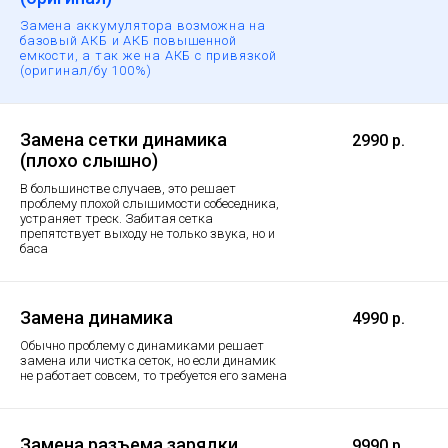
Замена аккумулятора возможна на
базовый АКБ и АКБ повышенной
емкости, а так же на АКБ с привязкой
(оригинал/бу 100%)
Замена сетки динамика
2990 р.
(плохо слышно)
В большинстве случаев, это решает
проблему плохой слышимости собеседника,
устраняет треск. Забитая сетка
препятствует выходу не только звука, но и
баса
Замена динамика
4990 р.
Обычно проблему с динамиками решает
замена или чистка сеток, но если динамик
не работает совсем, то требуется его замена
Замена разъема зарядки
9990 р.