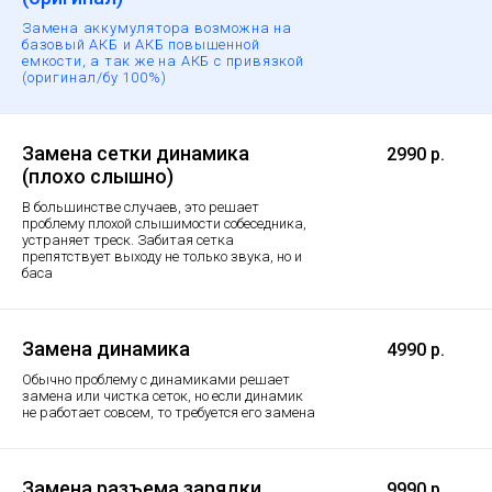
Замена аккумулятора возможна на
базовый АКБ и АКБ повышенной
емкости, а так же на АКБ с привязкой
(оригинал/бу 100%)
Замена сетки динамика
2990 р.
(плохо слышно)
В большинстве случаев, это решает
проблему плохой слышимости собеседника,
устраняет треск. Забитая сетка
препятствует выходу не только звука, но и
баса
Замена динамика
4990 р.
Обычно проблему с динамиками решает
замена или чистка сеток, но если динамик
не работает совсем, то требуется его замена
Замена разъема зарядки
9990 р.