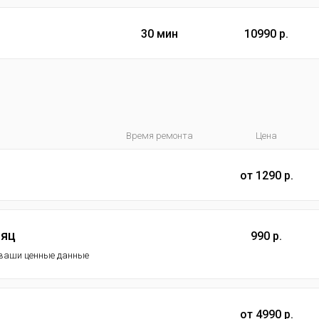
30 мин
10990 р.
Время ремонта
Цена
от 1290 р.
сяц
990 р.
ь ваши ценные данные
от 4990 р.