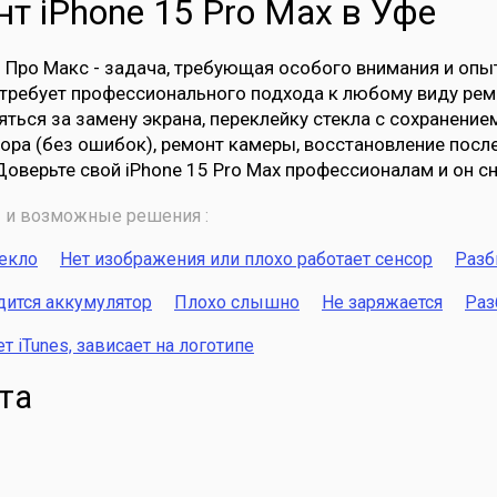
т iPhone 15 Pro Max в Уфе
 Про Макс - задача, требующая особого внимания и опыт
требует профессионального подхода к любому виду ре
яться за замену экрана, переклейку стекла с сохранение
ора (без ошибок), ремонт камеры, восстановление посл
Доверьте свой iPhone 15 Pro Max профессионалам и он с
и возможные решения :
текло
Нет изображения или плохо работает сенсор
Разб
дится аккумулятор
Плохо слышно
Не заряжается
Раз
 iTunes, зависает на логотипе
та