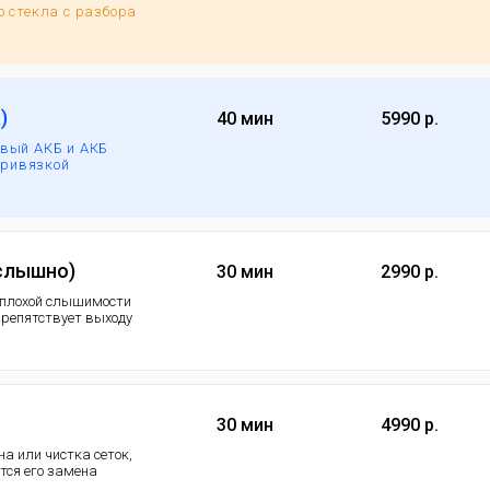
 стекла с разбора
)
40 мин
5990 р.
вый АКБ и АКБ
привязкой
 слышно)
30 мин
2990 р.
 плохой слышимости
 препятствует выходу
30 мин
4990 р.
а или чистка сеток,
ется его замена