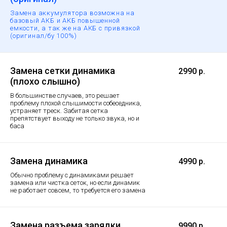
Замена аккумулятора возможна на
базовый АКБ и АКБ повышенной
емкости, а так же на АКБ с привязкой
(оригинал/бу 100%)
Замена сетки динамика
2990 р.
(плохо слышно)
В большинстве случаев, это решает
проблему плохой слышимости собеседника,
устраняет треск. Забитая сетка
препятствует выходу не только звука, но и
баса
Замена динамика
4990 р.
Обычно проблему с динамиками решает
замена или чистка сеток, но если динамик
не работает совсем, то требуется его замена
Замена разъема зарядки
9990 р.