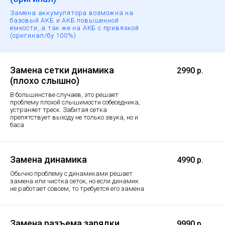
Замена аккумулятора возможна на
базовый АКБ и АКБ повышенной
емкости, а так же на АКБ с привязкой
(оригинал/бу 100%)
Замена сетки динамика
2990 р.
(плохо слышно)
В большинстве случаев, это решает
проблему плохой слышимости собеседника,
устраняет треск. Забитая сетка
препятствует выходу не только звука, но и
баса
Замена динамика
4990 р.
Обычно проблему с динамиками решает
замена или чистка сеток, но если динамик
не работает совсем, то требуется его замена
Замена разъема зарядки
9990 р.