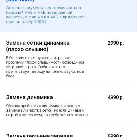
Замена аккумулятора возможна на
базовый АКБ и АКБ повышенной
емкости, а так же на АКБ с привязкой
(оригинал/бу 100%)
Замена сетки динамика
2990 р.
(плохо слышно)
В большинстве случаев, это решает
проблему плохой слышимости собеседника,
устраняет треск. Забитая сетка
препятствует выходу не только звука, но и
баса
Замена динамика
4990 р.
Обычно проблему с динамиками решает
замена или чистка сеток, но если динамик
не работает совсем, то требуется его замена
Замена разъема зарядки
9990 р.