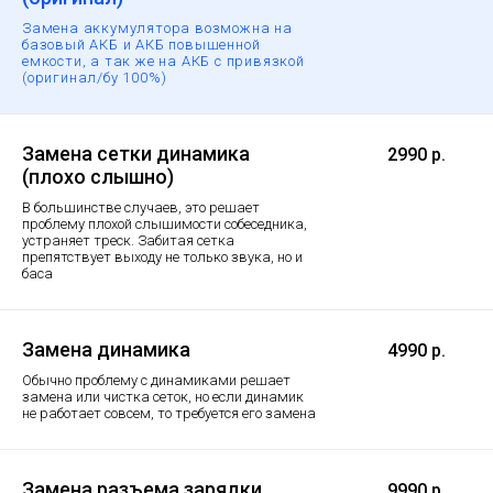
Замена аккумулятора возможна на
базовый АКБ и АКБ повышенной
емкости, а так же на АКБ с привязкой
(оригинал/бу 100%)
Замена сетки динамика
2990 р.
(плохо слышно)
В большинстве случаев, это решает
проблему плохой слышимости собеседника,
устраняет треск. Забитая сетка
препятствует выходу не только звука, но и
баса
Замена динамика
4990 р.
Обычно проблему с динамиками решает
замена или чистка сеток, но если динамик
не работает совсем, то требуется его замена
Замена разъема зарядки
9990 р.