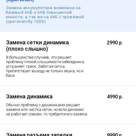
Замена аккумулятора возможна на
базовый АКБ и АКБ повышенной
емкости, а так же на АКБ с привязкой
(оригинал/бу 100%)
Замена сетки динамика
2990 р.
(плохо слышно)
В большинстве случаев, это решает
проблему плохой слышимости собеседника,
устраняет треск. Забитая сетка
препятствует выходу не только звука, но и
баса
Замена динамика
4990 р.
Обычно проблему с динамиками решает
замена или чистка сеток, но если динамик
не работает совсем, то требуется его замена
Замена разъема зарядки
9990 р.