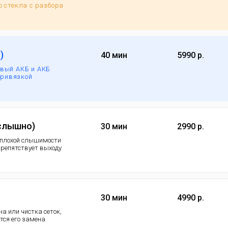
 стекла с разбора
)
40 мин
5990 р.
вый АКБ и АКБ
привязкой
 слышно)
30 мин
2990 р.
 плохой слышимости
 препятствует выходу
30 мин
4990 р.
а или чистка сеток,
ется его замена