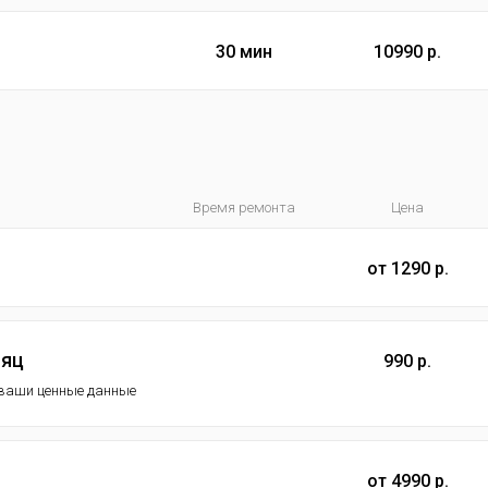
30 мин
10990 р.
Время ремонта
Цена
от 1290 р.
сяц
990 р.
ь ваши ценные данные
от 4990 р.