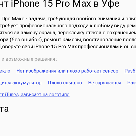
т iPhone 15 Pro Max в Уфе
 Про Макс - задача, требующая особого внимания и опыт
требует профессионального подхода к любому виду ре
яться за замену экрана, переклейку стекла с сохранение
ора (без ошибок), ремонт камеры, восстановление посл
Доверьте свой iPhone 15 Pro Max профессионалам и он с
и возможные решения :
текло
Нет изображения или плохо работает сенсор
Разб
дится аккумулятор
Плохо слышно
Не заряжается
Раз
 iTunes, зависает на логотипе
та